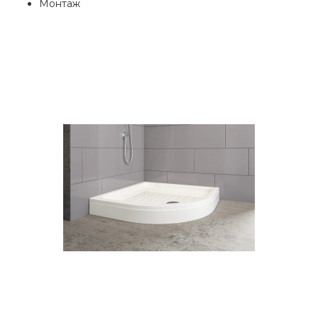
Монтаж
Душевой поддон акриловый
Veronis Kaiser 90х90х15
5200грн.
Размер: 90х90х15 смПанель к поддон
Съемная передняя панель Ножки:
Входят в комплект поставкиФорма:..
КУПИТЬ
Пiддон напiвкруглий FIRST 
x 90 см
4484грн.