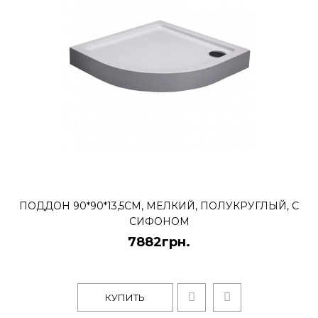
КУПИТЬ
Душевой поддон Polaris
Sunrise [1200*800 мм] [Белый
[Прямоугольный]
6238грн.
Душевой поддон Polaris Sunrise -
Sunrise 120Польские гидробоксы и
душевые кабины Polaris образец выс.
ПОДДОН 90*90*13,5СМ, МЕЛКИЙ, ПОЛУКРУГЛЫЙ, С
СИФОНОМ
КУПИТЬ
7882грн.
Поддон Polaris Madeira
КУПИТЬ
100*100*15
NEW