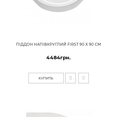
Піддон SMC 80*80*3,5см
квадратний
4830грн.
SMC расшифровывается как Sheet
ПIДДОН НАПIВКРУГЛИЙ FIRST 90 X 90 СМ
Molding Compound. Процесс формов
происходит под давлением 2000 тонн
4484грн.
КУПИТЬ
КУПИТЬ
Піддон SMC 80*80*3,5см
напівкруглий
4716грн.