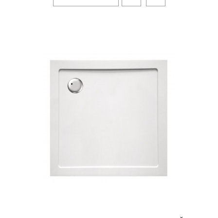
КУПИТЬ
Поддон Rea Savoy 90x90
квадратный, белый (REA-
-20%
K1907)
5408грн.
6760грн.
Производитель - ReaТип товара -
СантехникаВысота поддона - 6
смКоллекция - SavoyПопулярные
размеры -..
КУПИТЬ
Душевой поддон Polaris
Madeira [1000*1000 мм]