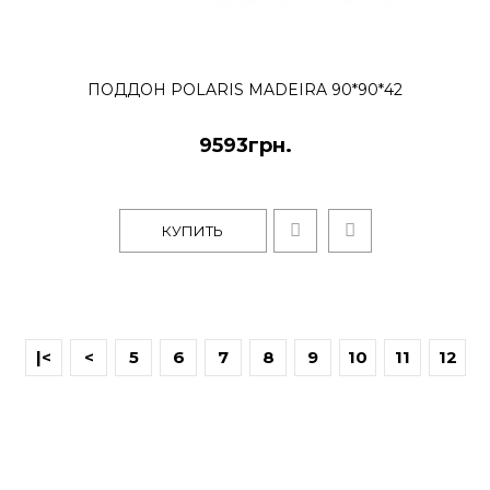
ПОДДОН POLARIS MADEIRA 90*90*42
9593грн.
КУПИТЬ
|<
<
5
6
7
8
9
10
11
12
13