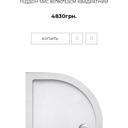
ПІДДОН SMC 80*80*3,5СМ КВАДРАТНИЙ
[Белый] [Радиусный]
10833грн.
4830грн.
Душевой поддон акриловый глубоки
радиусный Polaris Madeira - Madeira P
КУПИТЬ
90Польские гидробоксы и душе..
КУПИТЬ
Душевой поддон Polaris
Madeira [1200*800 мм] [Белый
[Асимметричный]
5813грн.
Душевой поддон асимметричный
низкий радиусный Polaris Madeira -