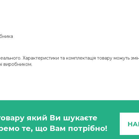
робника
д реального. Характеристики та комплектація товару можуть 
ні виробником.
товару який Ви шукаєте
НА
ремо те, що Вам потрібно!