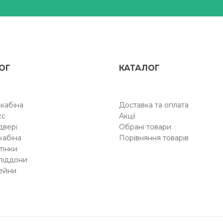
ОГ
КАТАЛОГ
кабіна
Доставка та оплата
кс
Акції
двері
Обрані товари
кабіна
Порівняння товарів
тінки
піддони
ейни