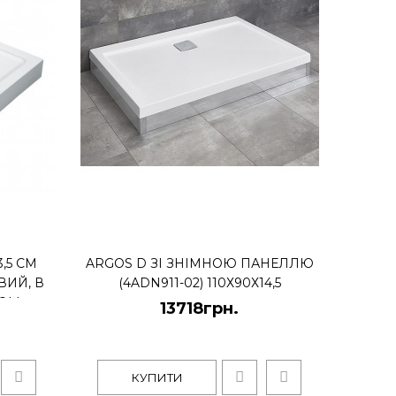
КУПИТИ
*13,5 см прямокутний акриловий, в
 антизапах
3,5 СМ
ARGOS D ЗІ ЗНІМНОЮ ПАНЕЛЛЮ
ИЙ, В
(4ADN911-02) 110Х90Х14,5
НОМ
13718грн.
й акриловий 800*1200*135мм із формованою
комплектує..
КУПИТИ