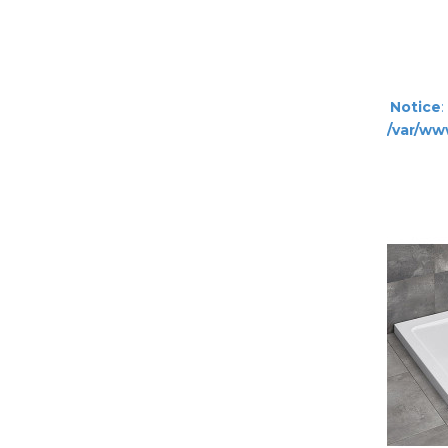
Notice
:
/var/ww