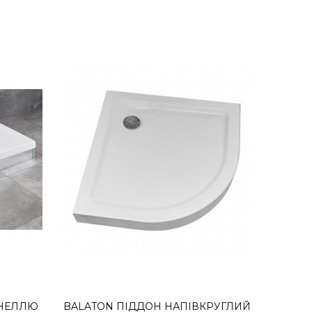
КУПИТИ
анеллю (4ADN911-02) 110х90х14,5
овий піддон зі знімною панеллю (з алюмінію в білому
КУПИТИ
АНЕЛЛЮ
BALATON ПІДДОН НАПІВКРУГЛИЙ