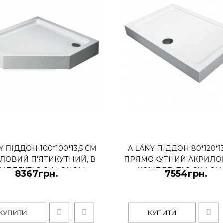
A LÁNY піддон 80*120
комплекті з сифоном
Y ПІДДОН 100*100*13,5 СМ
A LÁNY ПІДДОН 80*120*1
7554грн.
ЛОВИЙ П'ЯТИКУТНИЙ, В
ПРЯМОКУТНИЙ АКРИЛОВ
МПЛЕКТІ З СИФОНОМ
КОМПЛЕКТІ З СИФО
8367грн.
7554грн.
АНТИЗАПАХ
АНТИЗАПАХ
A LÁNY піддон прямокутни
лицьовою панеллю. Піддон 
КУПИТИ
КУПИТИ