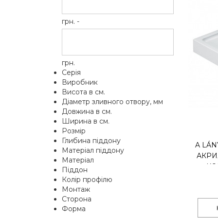
грн. -
грн.
Серія
Виробник
Висота в см.
Діаметр зливного отвору, мм
Довжина в см.
Ширина в см.
Розмір
Глибина піддону
A LÁN
Матеріал піддону
АКРИ
Матеріал
КО
Піддон
Колір профілю
Монтаж
Сторона
Форма