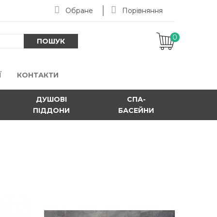
Обране
Порівняння
0
-
ПОШУК
Ї
КОНТАКТИ
ДУШОВІ
СПА-
ПІДДОНИ
БАСЕЙНИ
0*13,5 см акриловий п'ятикутний, в
 антизапах
й акриловий 900*900*135мм із формованою лицьовою
єт..