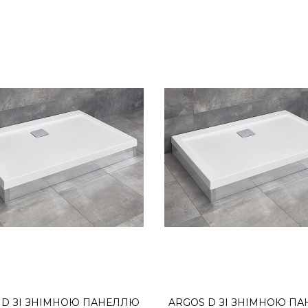
Argos D зі знімною п
13718грн.
Прямокутний плоский акрил
або хромованому кольора..
 D ЗІ ЗНІМНОЮ ПАНЕЛЛЮ
ARGOS D ЗІ ЗНІМНОЮ П