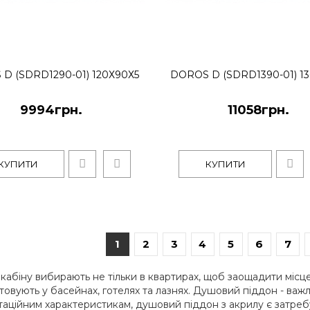
7220грн.
Плоский квадратний акрил
необхідно приклеїти на буд
D (SDRD1290-01) 120Х90Х5
DOROS D (SDRD1390-01) 1
9994грн.
11058грн.
КУПИТИ
КУПИТИ
1
2
3
4
5
6
7
Doros D (SDRD1090-01
абіну вибирають не тільки в квартирах, щоб заощадити місце 
8094грн.
товують у басейнах, готелях та лазнях. Душовий піддон - важ
таційним характеристикам, душовий піддон з акрилу є затреб