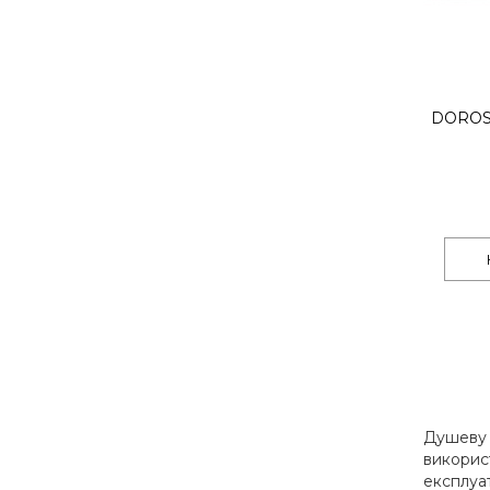
DOROS 
Душеву к
викорис
експлуа