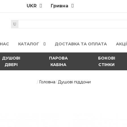
UKR
Гривна
 НАС
КАТАЛОГ
ДОСТАВКА ТА ОПЛАТА
АКЦІ
ДУШОВІ
ПАРОВА
БОКОВІ
ДВЕРІ
КАБІНА
СТІНКИ
Головна
Душові піддони
A LÁNY піддон 100*10
комплекті з сифоном
8367грн.
A LÁNY піддон п'ятикутни
панеллю. Піддон комплекту