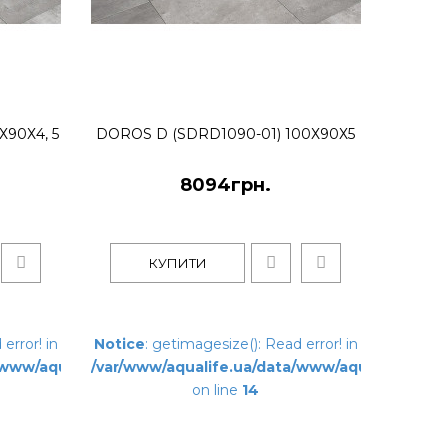
анеллю (4ADN916-02) 160х90х14,5
Х90Х4, 5
DOROS D (SDRD1090-01) 100Х90Х5
8094грн.
овий піддон зі знімною панеллю (з алюмінію в білому
КУПИТИ
КУПИТИ
error! in
Notice
: getimagesize(): Read error! in
/www/aqualife.ua/system/storage/modification/catalog/mod
/var/www/aqualife.ua/data/www/aqualife.ua/sy
on line
14