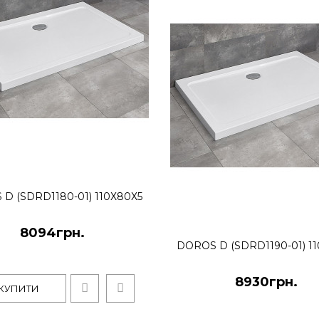
BALATON піддон напі
6176грн.
Піддон напівкруглий акрило
62 мм, діаметр криш..
D (SDRD1180-01) 110Х80Х5
8094грн.
DOROS D (SDRD1190-01) 1
8930грн.
КУПИТИ