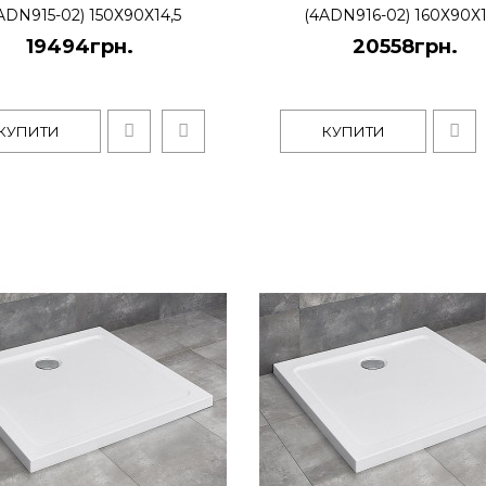
ADN915-02) 150Х90Х14,5
(4ADN916-02) 160Х90Х1
19494грн.
20558грн.
КУПИТИ
КУПИТИ
Argos D зі знімною п
19494грн.
Прямокутний плоский акрил
або хромованому кольора..