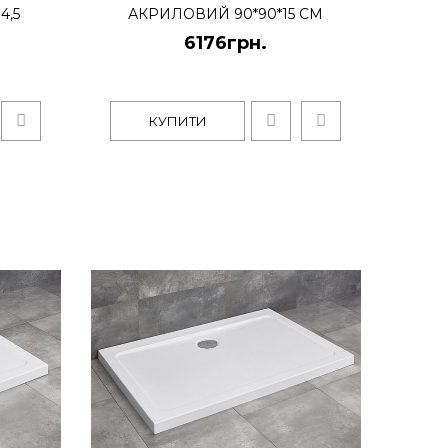
4,5
АКРИЛОВИЙ 90*90*15 СМ
6176грн.
КУПИТИ
анеллю (4ADN915-02) 150х90х14,5
овий піддон зі знімною панеллю (з алюмінію в білому
КУПИТИ