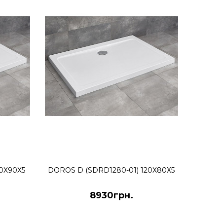
вкруглий акриловий 90*90*15 см
вий 90*90*15 мм, дрібний, колір - білий, діаметр зливу
КУПИТИ
10Х90Х5
DOROS D (SDRD1280-01) 120Х80Х5
8930грн.