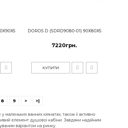
овий піддон. Призначений для монтажу без ніжок
іве..
30Х90Х5
DOROS D (SDRD9080-01) 90Х80Х5
7220грн.
КУПИТИ
КУПИТИ
8
9
>
>|
) 100х90х5
у маленьких ванних кімнатах, також її активно
ливий елемент душової кабіни. Завдяки надійним
уваним варіантом на ринку.