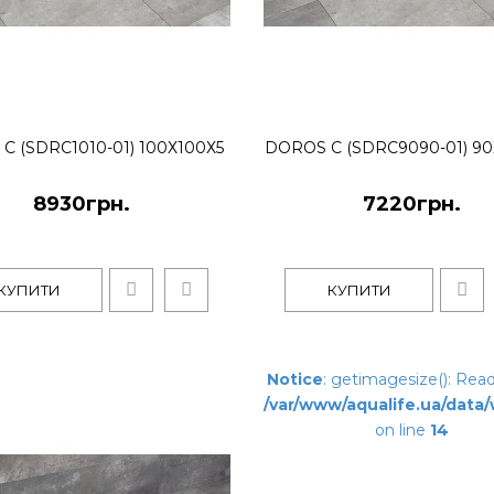
Argos D зі знімною п
C (SDRC1010-01) 100Х100Х5
DOROS C (SDRC9090-01) 90
20558грн.
8930грн.
7220грн.
Прямокутний плоский акрил
або хромованому кольора..
КУПИТИ
КУПИТИ
Notice
: getimagesize(): Read 
/var/www/aqualife.ua/data
on line
14