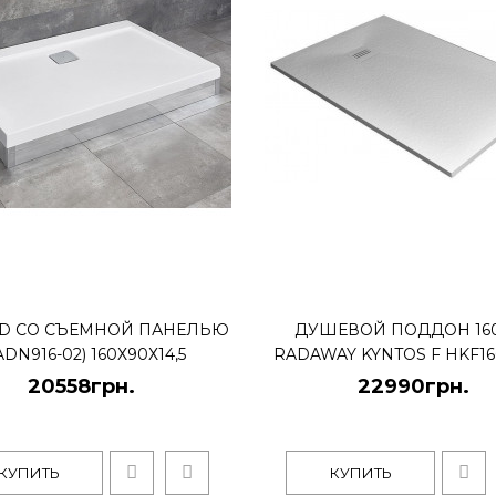
Душевой поддон 160
22990грн.
 D СО СЪЕМНОЙ ПАНЕЛЬЮ
ДУШЕВОЙ ПОДДОН 16
ADN916-02) 160Х90Х14,5
RADAWAY KYNTOS F HKF16
20558грн.
22990грн.
Бренд - RadawayДлина, см. 
наружная - 3 см.Сливное от
КУПИТЬ
КУПИТЬ