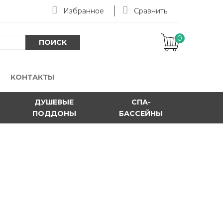
Избранное
Сравнить
0
-
ПОИСК
КОНТАКТЫ
ДУШЕВЫЕ
СПА-
ПОДДОНЫ
БАССЕЙНЫ
панелью (4ADN916-02) 160х90х14,5
риловый поддон со съемной панелью (из алюминия
м цв..