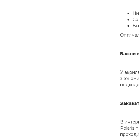
Ни
Ср
Вы
Оптимал
Важные
У акрил
экономи
подходя
Заказа
В интер
Polaris
проходи