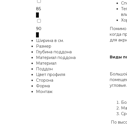
Сп
85
Те
вл
0
Хо
90
Помимо 
когда п
0
для акр
Ширина в см.
Размер
Глубина поддона
Виды п
Материал поддона
Материал
Поддон
Большой
Цвет профиля
помещен
Сторона
угловые
Форма
Монтаж
Бо
Ма
Ср
По высо