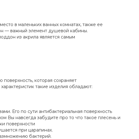
КУПИТЬ
место в маленьких ванных комнатах, также ее
дон — важный элемент душевой кабины.
оддон из акрила является самым
ю поверхность, которая сохраняет
 характеристик такие изделия обладают:
ами. Его по сути антибактериальная поверхность
м Вы навсегда забудите про то что такое плесень и
тки поверхности
ушается при царапинах.
размножению бактерий.