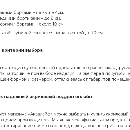
зкими бортами – не выше 4см.
едними бортиками – до 8 см.
сокими бортами – около 18 см.
ьной глубиной считается чаша высотой до 10 см.
 критерии выбора
а есть один существенный недостаток по сравнению с другим
ть на толщине при выборе изделия. Также перед покупкой 
щей формой и размером, отталкиваясь от габаритов помещен
ть надежный акриловый поддон онлайн
нет-магазине «Аквалайф» можно выбрать и купить акриловы
 по ценам производителя. Мы являемся официальным представ
т тестирование прямо на заводе, вследствие чего риск пост