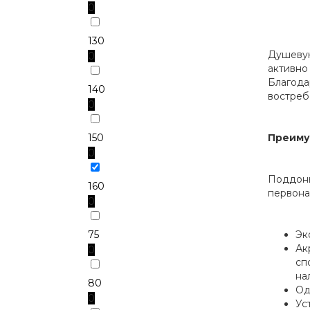
0
130
Душевую
0
активно
Благода
140
востреб
0
150
Преиму
0
Поддоны
160
первона
0
75
Эк
Ак
0
сп
на
80
Од
0
Ус