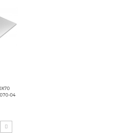
КУПИТЬ
x70 Radaway Kyntos F HKF16070-04
0X70
070-04
- 160 см.Ширина, см. - 70 см.Высота поддона
верс..