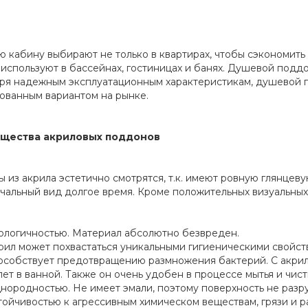
 кабину выбирают не только в квартирах, чтобы сэкономить 
 используют в бассейнах, гостиницах и банях. Душевой под
ря надежным эксплуатационным характеристикам, душевой п
ованным вариантом на рынке.
щества акриловых поддонов
 из акрила эстетично смотрятся, т.к. имеют ровную глянцеву
чальный вид долгое время. Кроме положительных визуальных
ологичностью. Материал абсолютно безвреден.
рил может похвастаться уникальными гигиеническими свойств
особствует предотвращению размножения бактерий. С акрило
лет в ванной. Также он очень удобен в процессе мытья и чис
нородностью. Не имеет эмали, поэтому поверхность не разр
тойчивостью к агрессивным химическом веществам, грязи и 