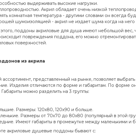
особностью выдерживать высокие нагрузки.
плопроводностью. Акрил обладает очень низкой теплопроводн
иять комнатная температура - другими словами он всегда буд
рошей шумоизоляцией - акрил не издает шума когда на него 
этого, поддоны акриловые для душа имеют небольшой вес, чт
роисходит повреждения поддона, его можно отремонтироват
иловых поверхностей.
оддонов из акрила
 ассортимент, представленный на рынке, позволяет выбрать
ие. Изделия отличаются по форме и габаритам. По форме он
. Габариты можно разделить на 3 группы:
льшие. Размеры: 120х80, 120х90 и больше.
ленькие. Размеры от 70х70 до 80х80 (популярный в этой гру
едние. Имеют габариты в промежутке между маленькими и 
те акриловые душевые поддоны бывают с: