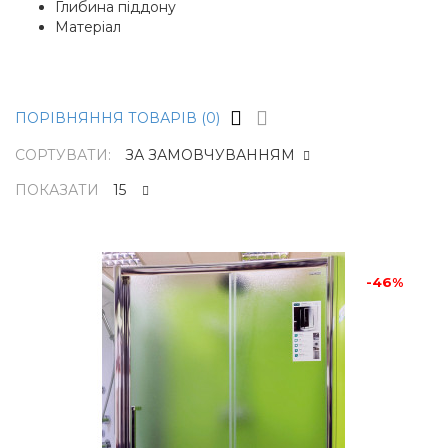
Глибина піддону
Матеріал
ПОРІВНЯННЯ ТОВАРІВ (0)
СОРТУВАТИ:
ПОКАЗАТИ
Душова кабіна Polaris Quadr
S
-46%
-46%
14655грн.
26960грн.
Душова кабіна Polaris Quadro
SДодатковий верхній алюмінієвий
профіль. Гартоване скло 5 мм.Двері
унів..