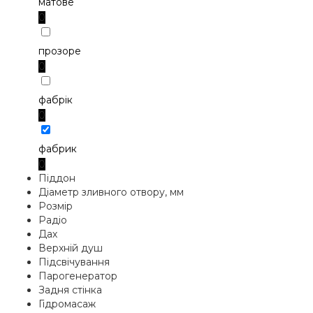
матове
0
прозоре
0
фабрік
0
фабрик
0
Піддон
Діаметр зливного отвору, мм
Розмір
Радіо
Дах
Верхній душ
Підсвічування
Парогенератор
Задня стінка
Гідромасаж