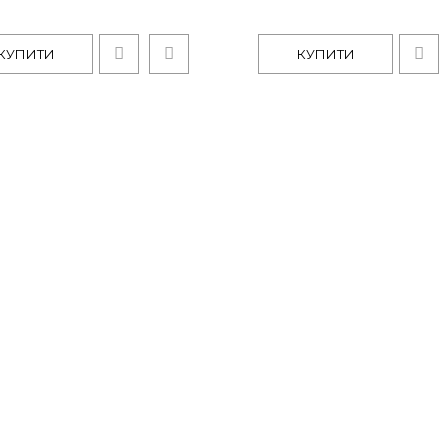
КУ
КУПИТИ
КУПИТИ
Парова кабіна Polaris Prestig
105974грн.
Парова кабіна Polaris Prestige-150 SП
чорне тоноване..
КУ