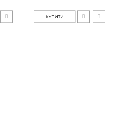
ПИТИ
КУПИТИ
e-150 S
ереднє скло прозоре 5 мм завтовшки, задні стінки
ПИТИ