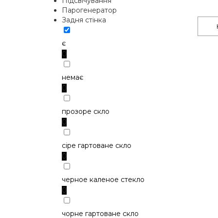
Підсвічування
Парогенератор
Задня стінка
є
0
немає
0
прозоре скло
0
сіре гартоване скло
0
черное каленое стекло
0
чорне гартоване скло