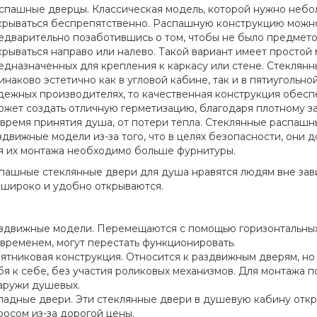
спашные дверцы. Классическая модель, которой нужно небо
крываться беспрепятственно. Распашную конструкцию можн
едварительно позаботившись о том, чтобы не было предмет
крываться направо или налево. Такой вариант имеет простой 
едназначенных для крепления к каркасу или стене. Стеклян
инаково эстетично как в угловой кабине, так и в пятиугольно
дежных производителях, то качественная конструкция обесп
ожет создать отличную герметизацию, благодаря плотному з
 время принятия душа, от потери тепла. Стеклянные распашн
здвижные модели из-за того, что в целях безопасности, они 
я их монтажа необходимо больше фурнитуры.
ые стеклянные двери для душа нравятся людям вне зависим
 широко и удобно открываются.
здвижные модели. Перемещаются с помощью горизонтальных 
 временем, могут перестать функционировать.
ятниковая конструкция. Относится к раздвижным дверям, но в
бя к себе, без участия роликовых механизмов. Для монтажа 
аружи душевых.
ладные двери. Эти стеклянные двери в душевую кабину откр
росом из-за дорогой цены.