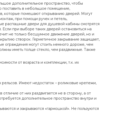
льшое дополнительное пространство, чтобы
о поставить в небольшое помещение,
ов, которые помешают открыванию дверей. Могут
монтаж, при помощи ручек и петель,
ные распашные двери для душевой кабины смотрятся
й. Если при выборе таких дверей остановиться на
ечит не только бесшумное движение дверей, но и
акрытию створок. Герметичное закрывание защищает,
ые ограждения могут стоить немного дороже, чем
должны иметь толще стекло, чем раздвижные. Также
ости от возраста и комплекции, т.к. их
рельсов. Имеют недостаток – роликовые крепежи,
 отличие от них раздвигается не в сторону, а от
потребуется дополнительное пространство внутри и
ываются и закрываются «гармошкой». Не пользуются