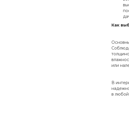
вы
по
да
Как вы
Основны
Соблюде
толщино
влажнос
или нал
В интер
надежно
в любой