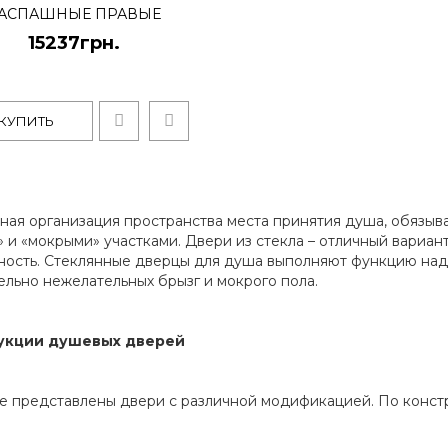
АСПАШНЫЕ ПРАВЫЕ
15237грн.
КУПИТЬ
Sunrise-120 душевы
15237грн.
ная организация пространства места принятия душа, обязы
» и «мокрыми» участками. Двери из стекла – отличный вариа
..
ность. Стеклянные дверцы для душа выполняют функцию над
ельно нежелательных брызг и мокрого пола.
укции душевых дверей
е представлены двери с различной модификацией. По конст