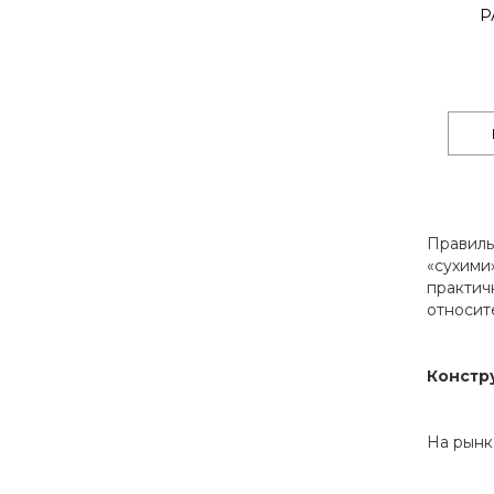
Р
Правиль
«сухими
практич
относит
Констр
На рынк