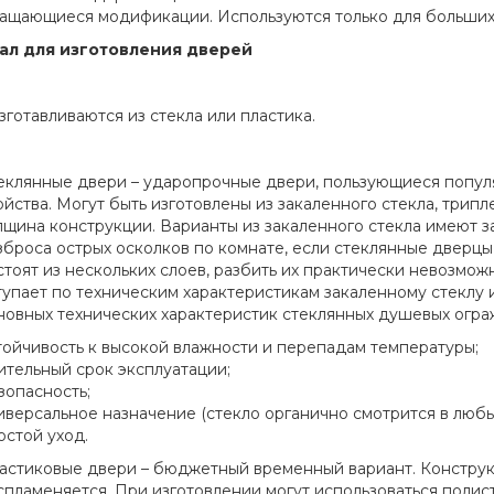
ащающиеся модификации. Используются только для больших
ал для изготовления дверей
зготавливаются из стекла или пластика.
еклянные двери – ударопрочные двери, пользующиеся популя
ойства. Могут быть изготовлены из закаленного стекла, трипл
лщина конструкции. Варианты из закаленного стекла имеют з
зброса острых осколков по комнате, если стеклянные дверцы
стоят из нескольких слоев, разбить их практически невозмож
тупает по техническим характеристикам закаленному стеклу и
новных технических характеристик стеклянных душевых огр
тойчивость к высокой влажности и перепадам температуры;
ительный срок эксплуатации;
зопасность;
иверсальное назначение (стекло органично смотрится в люб
остой уход.
астиковые двери – бюджетный временный вариант. Конструкц
спламеняется. При изготовлении могут использоваться полис