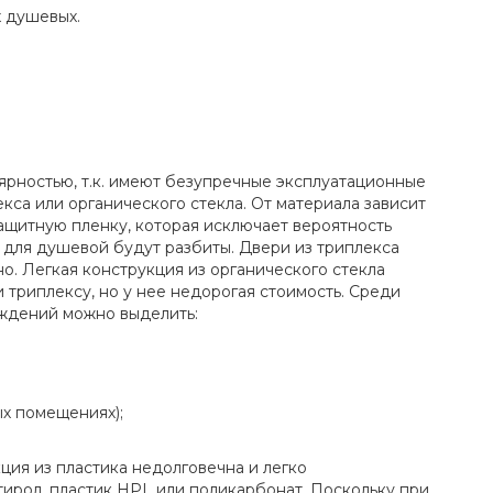
 душевых.
рностью, т.к. имеют безупречные эксплуатационные
екса или органического стекла. От материала зависит
ащитную пленку, которая исключает вероятность
 для душевой будут разбиты. Двери из триплекса
но. Легкая конструкция из органического стекла
 триплексу, но у нее недорогая стоимость. Среди
аждений можно выделить:
ых помещениях);
ия из пластика недолговечна и легко
тирол, пластик HPL или поликарбонат. Поскольку при