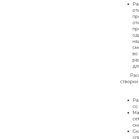
Ра
от
пр
от
пр
од
на
см
во
ра
дл
Распашн
створки
Ра
со
Ма
се
сн
Ск
сп