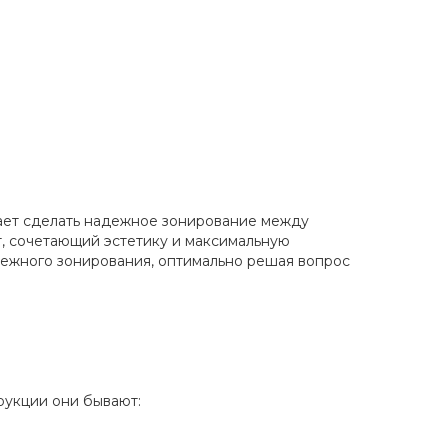
е двери распашные правые
вает сделать надежное зонирование между
нт, сочетающий эстетику и максимальную
ежного зонирования, оптимально решая вопрос
КУПИТЬ
рукции они бывают: