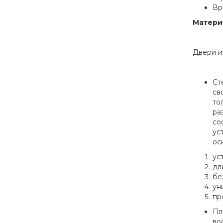
Вр
Матери
Двери и
Ст
св
то
ра
со
ус
ос
ус
дл
бе
ун
пр
Пл
во