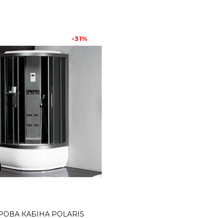
-31%
ПАРОВА КАБІНА POL
ВАННОЮ
121459грн.
Парова кабіна Polaris Pres
150Польські гідробокси та 
РОВА КАБІНА POLARIS