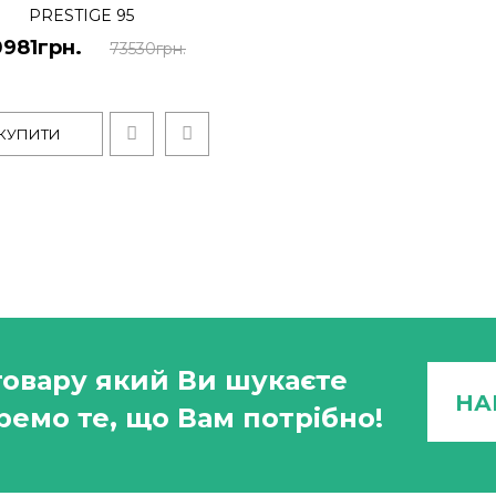
PRESTIGE 95
0981грн.
73530грн.
КУПИТИ
Парова кабіна Polaris
-31%
50981грн.
73530грн.
Парова кабіна 95 з піддоно
зразок найвищої якост..
товару який Ви шукаєте
НА
ремо те, що Вам потрібно!