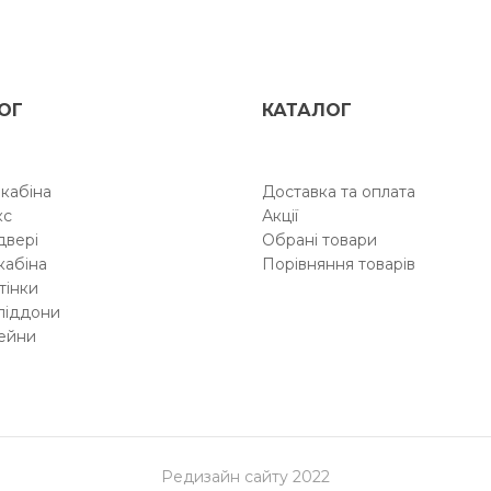
ОГ
КАТАЛОГ
кабіна
Доставка та оплата
кс
Акції
двері
Обрані товари
кабіна
Порівняння товарів
тінки
піддони
ейни
Редизайн сайту 2022