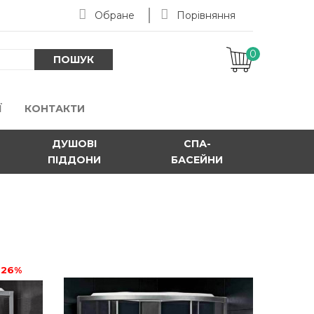
Обране
Порівняння
0
-
ПОШУК
Ї
КОНТАКТИ
ДУШОВІ
СПА-
ПІДДОНИ
БАСЕЙНИ
 Prestige 110-L ліва
-26%
ige 110L (ліва)Польські гідробокси та душові кабіни