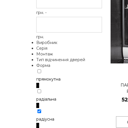
грн. -
грн.
Виробник
Серія
Монтаж
Тип відчинення дверей
Форма
прямокутна
ПА
0
радіальна
5
0
радіусна
0