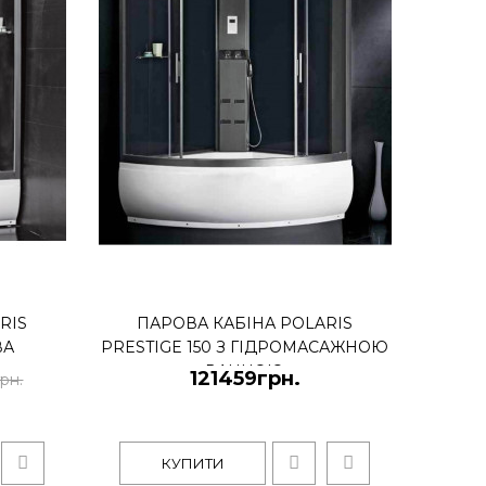
КУПИТИ
 Prestige 110-R права
RIS
ПАРОВА КАБІНА POLARIS
ВА
PRESTIGE 150 З ГІДРОМАСАЖНОЮ
ВАННОЮ
121459грн.
рн.
ige 110R (права)Польські гідробокси та душові кабіни
КУПИТИ