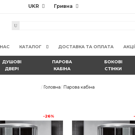
UKR
Гривна
 НАС
КАТАЛОГ
ДОСТАВКА ТА ОПЛАТА
АКЦІ
ДУШОВІ
ПАРОВА
БОКОВІ
ДВЕРІ
КАБІНА
СТІНКИ
Головна
Парова кабіна
Парова кабіна Polaris
-26%
52032грн.
70122грн.
-26%
Парова кабіна Polaris Prest
Polaris зразок найвищ..